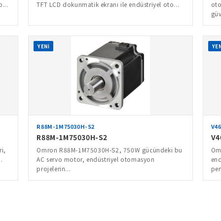
...
TFT LCD dokunmatik ekranı ile endüstriyel oto...
oto
güv
YENİ
YEN
R88M-1M75030H-S2
V4
R88M-1M75030H-S2
V4
i,
Omron R88M-1M75030H-S2, 750W gücündeki bu
Om
.
AC servo motor, endüstriyel otomasyon
end
projelerin...
per