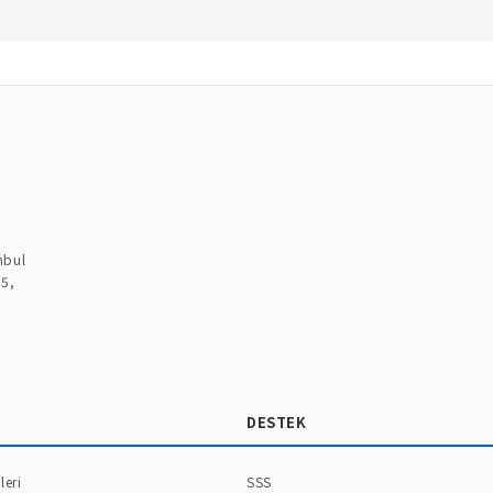
nbul
:5,
DESTEK
leri
SSS