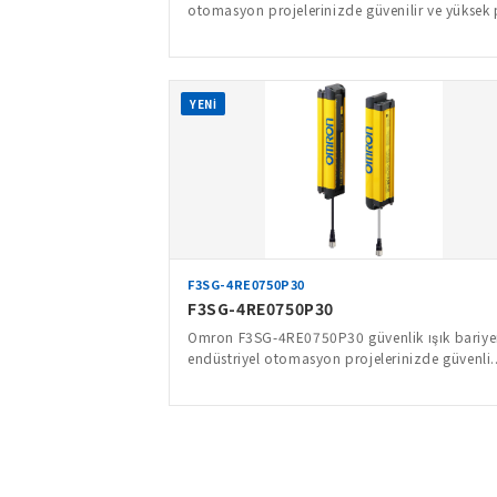
otomasyon projelerinizde güvenilir ve yüksek p
YENİ
F3SG-4RE0750P30
F3SG-4RE0750P30
Omron F3SG-4RE0750P30 güvenlik ışık bariyer
endüstriyel otomasyon projelerinizde güvenli..