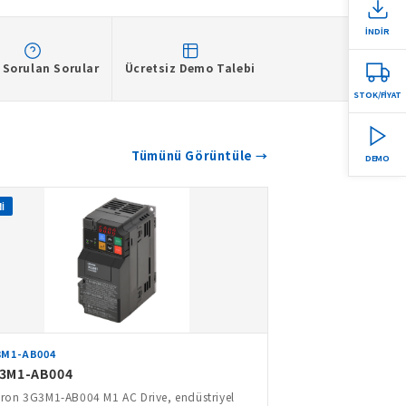
İNDİR
 Sorulan Sorular
Ücretsiz Demo Talebi
STOK/FİYAT
Tümünü Görüntüle →
DEMO
İ
3M1-AB004
3M1-AB004
on 3G3M1-AB004 M1 AC Drive, endüstriyel