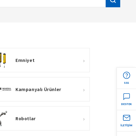
›
Emniyet
SSS
›
Kampanyalı Ürünler
DESTEK
›
Robotlar
İLETİŞİM