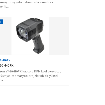
masyon uygulamalarınızda verimli ve
enili...
İ
60-H0PX
60-H0PX
ron V460-H0PX kablolu DPM kod okuyucu,
üstriyel otomasyon projelerinizde yüksek
fo...