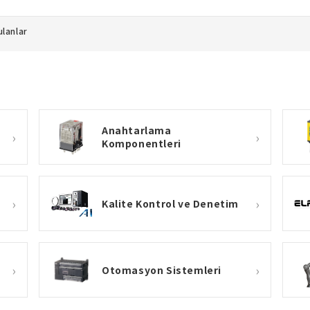
ulanlar
Anahtarlama
›
›
Komponentleri
›
›
Kalite Kontrol ve Denetim
›
›
Otomasyon Sistemleri