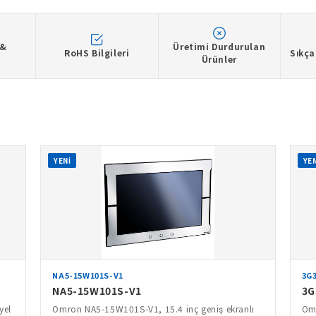
 &
Üretimi Durdurulan
RoHS Bilgileri
Sıkça
Ürünler
YENİ
YEN
NA5-15W101S-V1
3G
NA5-15W101S-V1
3G
yel
Omron NA5-15W101S-V1, 15.4 inç geniş ekranlı
Omr