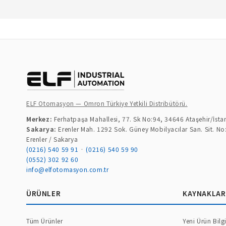
ELF Otomasyon — Omron Türkiye Yetkili Distribütörü.
Merkez:
Ferhatpaşa Mahallesi, 77. Sk No:94, 34646 Ataşehir/İsta
Sakarya:
Erenler Mah. 1292 Sok. Güney Mobilyacılar San. Sit. No
Erenler / Sakarya
(0216) 540 59 91
·
(0216) 540 59 90
(0552) 302 92 60
info@elfotomasyon.com.tr
ÜRÜNLER
KAYNAKLAR
Tüm Ürünler
Yeni Ürün Bilgi