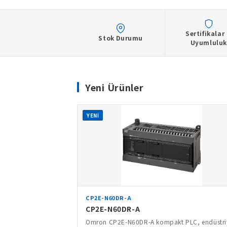
Sertifikalar
Stok Durumu
Uyumluluk
Yeni Ürünler
YENİ
CP2E-N60DR-A
CP2E-N60DR-A
Omron CP2E-N60DR-A kompakt PLC, endüstri